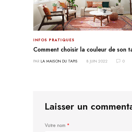
INFOS PRATIQUES
ns la
Comment choisir la couleur de son t
PAR
LA MAISON DU TAPIS
8 JUIN 2022
0
0
Laisser un comment
Votre nom
*