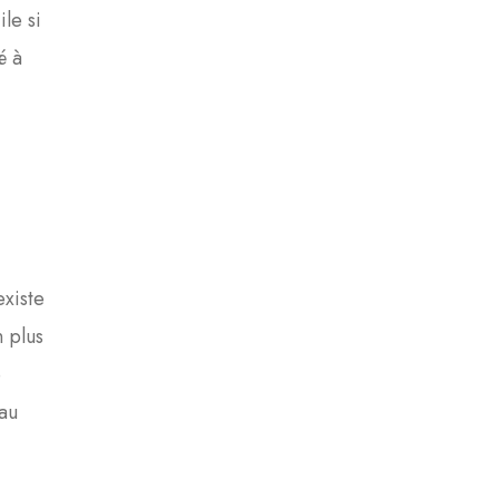
le si
é à
existe
n plus
e
 au