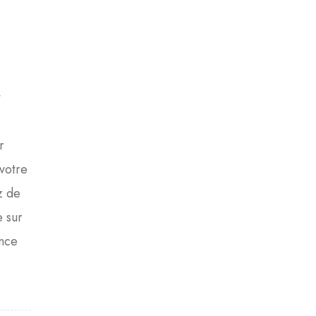
t
r
 votre
z de
e sur
ence