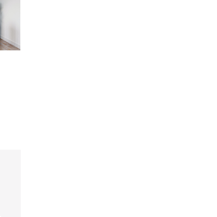
INFOS PRATIQUES
Le tapis patchwork revient à la mode
PAR
LA MAISON DU TAPIS
18 MAI 2022
0