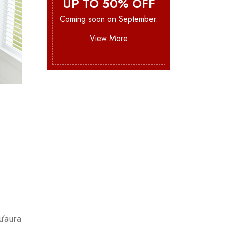
UP TO 50% OFF
Coming soon on September.
View More
u’aura