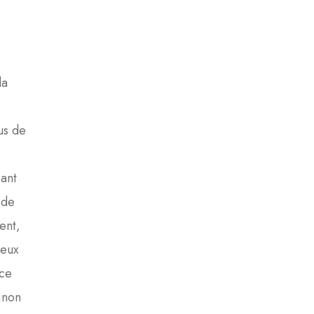
la
us de
sant
 de
ent,
ieux
èce
inon