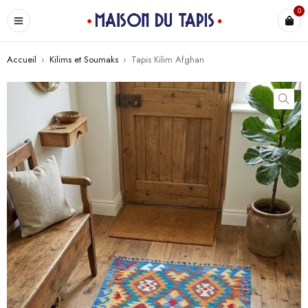
0
Accueil
›
Kilims et Soumaks
›
Tapis Kilim Afghan