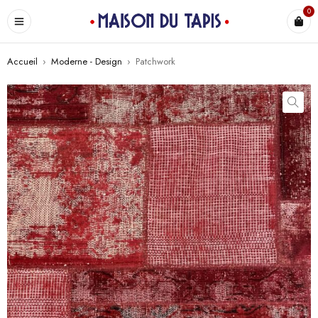
0
Accueil
›
Moderne - Design
›
Patchwork