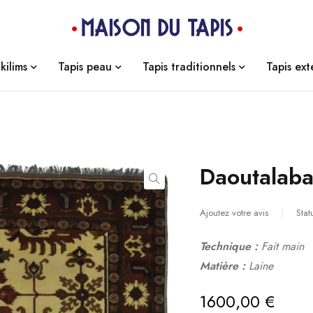
kilims
Tapis peau
Tapis traditionnels
Tapis ext
Daoutalab
Ajoutez votre avis
Stat
Technique :
Fait main
Matière :
Laine
1600,00
€