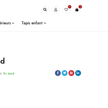
0
0
érieurs
Tapis enfant
ad
ut:
En stock